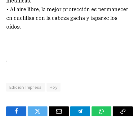
metálicas.
• Al aire libre, la mejor protección es permanecer
en cuclillas con la cabeza gacha y taparse los
oídos.
.
Edición Impresa
Hoy
Facebook
Twitter
Email
Telegram
WhatsApp
Copy
Link