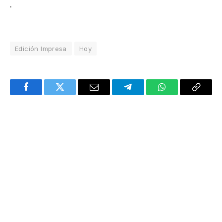
.
Edición Impresa
Hoy
Facebook
Twitter
Email
Telegram
WhatsApp
Copy
Link