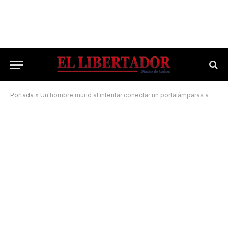
Portada
»
Un hombre murió al intentar conectar un portalámparas a un poste de luz