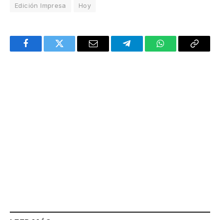
Edición Impresa
Hoy
Facebook
Twitter
Email
Telegram
WhatsApp
Copy
Link