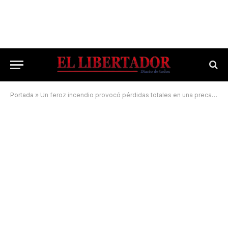
Portada
»
Un feroz incendio provocó pérdidas totales en una precaria vivienda