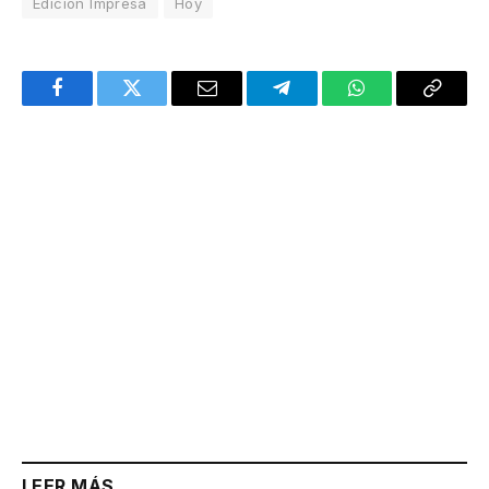
Edición Impresa
Hoy
Facebook
Twitter
Email
Telegram
WhatsApp
Copy
Link
LEER MÁS