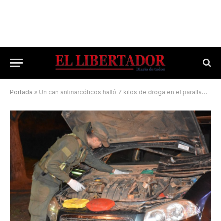
Portada
»
Un can antinarcóticos halló 7 kilos de droga en el parallamas de un auto