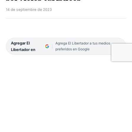
14 de septiembre de 2023
Agregar El
Agrega El Libertador a tus medios
preferidos en Google
Libertador en
La Secretaría de Turismo de Bella Vista brindó una
charla informativa sobre la importancia de estar
inscriptos en el Registro Único de Prestadores,