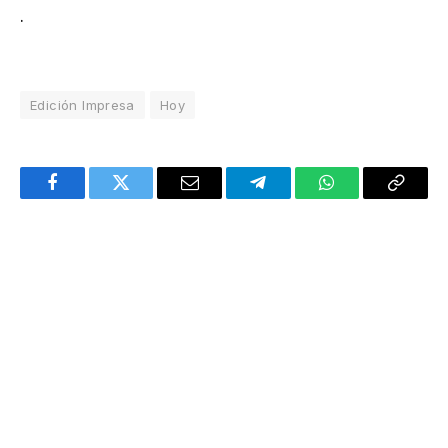
.
Edición Impresa
Hoy
Facebook
Twitter
Email
Telegram
WhatsApp
Copy
Link