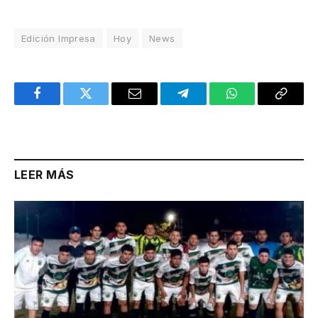
Edición Impresa
Hoy
News
Facebook
Twitter
Email
Telegram
WhatsApp
Copy
Link
LEER MÁS