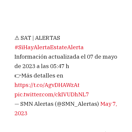
⚠ SAT | ALERTAS
#SiHayAlertaEstateAlerta
Información actualizada el 07 de mayo
de 2023 a las 05:47 h
👉Más detalles en
https://t.co/AgvDHAWzAt
pic.twitter.com/ckIVUDhNL7
— SMN Alertas (@SMN_Alertas)
May 7,
2023