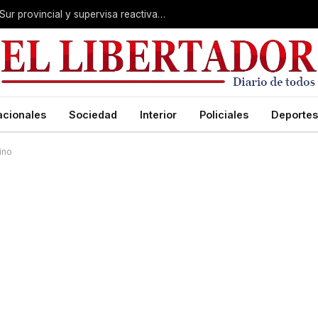
Valdés acelera el blindaje hídrico en el Sur provincial y supervisa reactivación de ruta
acionales
Sociedad
Interior
Policiales
Deportes
ino