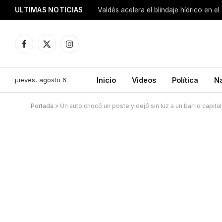
ULTIMAS NOTICIAS
Facebook
X
Instagram
(Twitter)
jueves, agosto 6
Inicio
Videos
Política
N
Portada
»
Un auto chocó un poste y dejó sin luz a un barrio capital