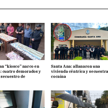
an “kiosco” narco en
Santa Ana: allanaron una
: cuatro demorados y
vivienda céntrica y secuestr
 secuestro de
cocaína