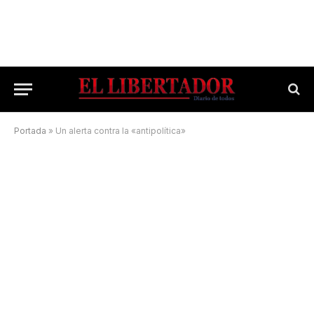
Portada
»
Un alerta contra la «antipolítica»