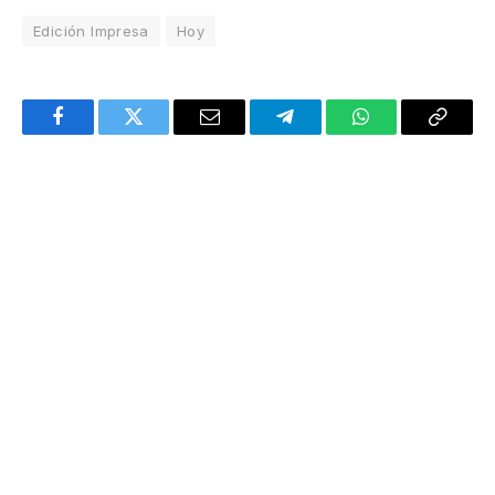
Edición Impresa
Hoy
Facebook
Twitter
Email
Telegram
WhatsApp
Copy
Link