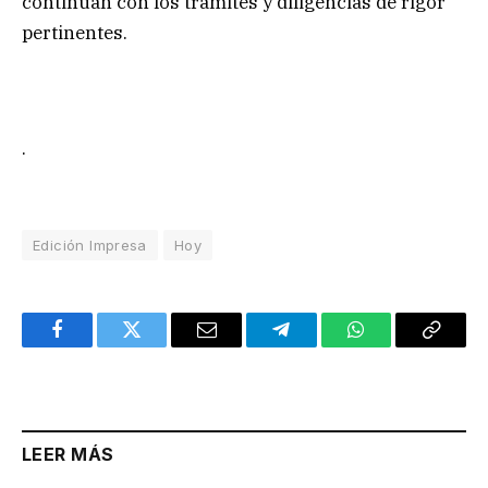
continúan con los trámites y diligencias de rigor
pertinentes.
.
Edición Impresa
Hoy
Facebook
Twitter
Email
Telegram
WhatsApp
Copy
Link
LEER MÁS