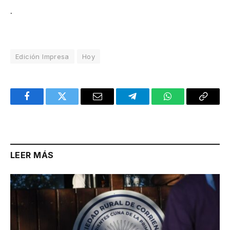
.
Edición Impresa
Hoy
Facebook
Twitter
Email
Telegram
WhatsApp
Copy
Link
LEER MÁS