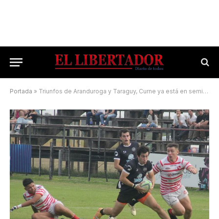
Portada
»
Triunfos de Aranduroga y Taraguy, Curne ya está en semifinales