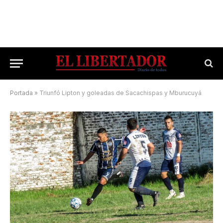
Portada
»
Triunfó Lipton y goleadas de Sacachispas y Mburucuyá