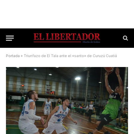
Portada
»
Triunfazo de El Tala ante el «santo» de Curuzú Cuatiá