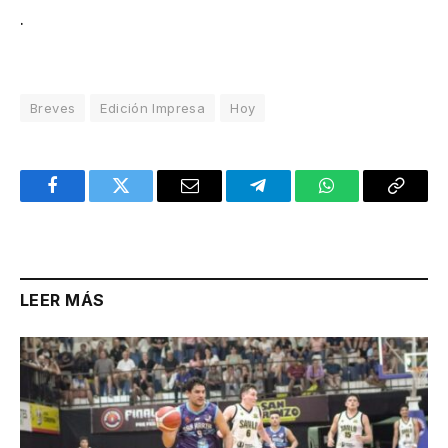
.
Breves
Edición Impresa
Hoy
Facebook
Twitter
Email
Telegram
WhatsApp
Copy
Link
LEER MÁS