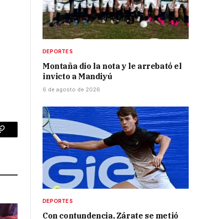
DEPORTES
Montaña dio la nota y le arrebató el
invicto a Mandiyú
6 de agosto de 2026
p
Copy
Link
DEPORTES
Con contundencia, Zárate se metió