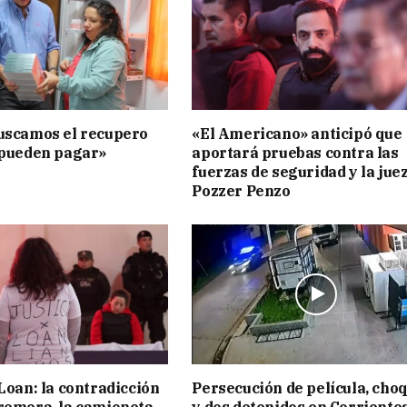
uscamos el recupero
«El Americano» anticipó que
 pueden pagar»
aportará pruebas contra las
fuerzas de seguridad y la jue
Pozzer Penzo
 Loan: la contradicción
Persecución de película, cho
remera, la camioneta
y dos detenidos en Corriente