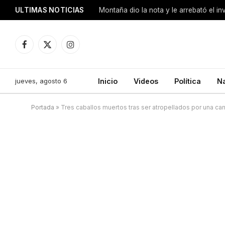
ULTIMAS NOTICIAS
Montaña dio la nota y le arrebató el i
Facebook
X
Instagram
(Twitter)
jueves, agosto 6
Inicio
Videos
Política
N
Portada
»
Tres caballos muertos tras ser atropellados por una ca