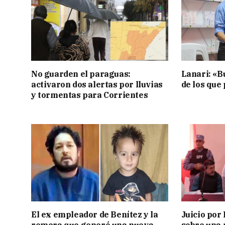
No guarden el paraguas:
Lanari: «B
activaron dos alertas por lluvias
de los que
y tormentas para Corrientes
El ex empleador de Benítez y la
Juicio por
remera que generó una nueva
sobre una 