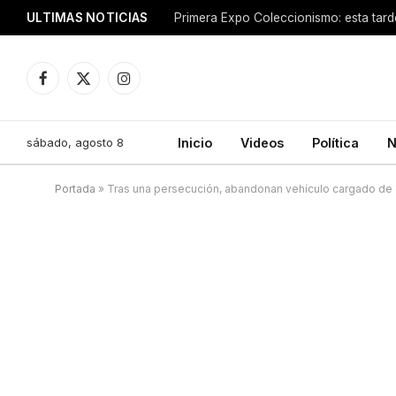
ULTIMAS NOTICIAS
Facebook
X
Instagram
(Twitter)
sábado, agosto 8
Inicio
Videos
Política
N
Portada
»
Tras una persecución, abandonan vehículo cargado de