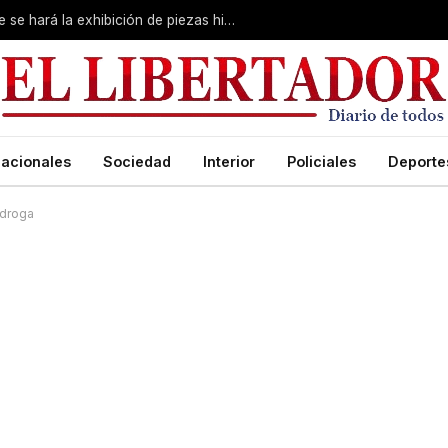
Primera Expo Coleccionismo: esta tarde se hará la exhibición de piezas históricas
acionales
Sociedad
Interior
Policiales
Deporte
 droga