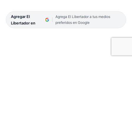
Agregar El
Agrega El Libertador a tus medios
preferidos en Google
Libertador en
En su tradicional brindis de fin de año, realizado
días atrás, la filial local de la Sociedad Argentina de
Escritores (Sade), que preside el profesor Avelino
Núñez, realizó un raconto de sus principales
actividades de 2021 y anunció algunos objetivos a
desarrollar en 2022.