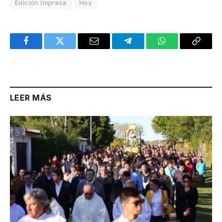
Edición Impresa
Hoy
Facebook
Twitter
Email
Telegram
WhatsApp
Copy
Link
LEER MÁS