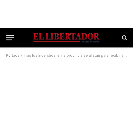
Portada
»
Tras los incendios, en la provincia se alistan para recibir a los turistas