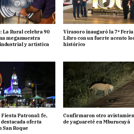
: La Rural celebra 90
Virasoro inauguró la 7ª Feria
una megamuestra
Libro con un fuerte acento lo
ndustrial y artística
histórico
Fiesta Patronal: fe,
Confirmaron otro avistamie
 destacada oferta
de yaguareté en Mburucuyá
en San Roque