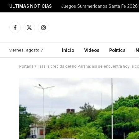
ULTIMAS NOTICIAS
Juegos Suramericanos Santa Fe 2026: 
Facebook
X
Instagram
(Twitter)
viernes, agosto 7
Inicio
Videos
Política
N
Portada
»
Tras la crecida del río Paraná: así se encuentra hoy la co