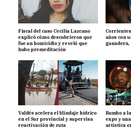
Fiscal del caso Cecilia Lazcano
Corrientes
explicó cómo descubrieron que
años con 
fue un homicidio y reveló que
ganadera, i
hubo premeditación
Valdés acelera el blindaje hídrico
Rumbo a la 
en el Sur provincial y supervisa
expo y una
reactivación de ruta
artística 