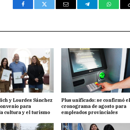
Facebook
Twitter
Email
Telegram
WhatsAp
lich y Lourdes Sánchez
Plus unificado: se confirmó e
convenio para
cronograma de agosto para
a cultura y el turismo
empleados provinciales