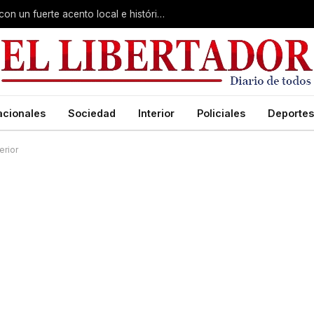
Virasoro inauguró la 7ª Feria del Libro con un fuerte acento local e histórico
acionales
Sociedad
Interior
Policiales
Deportes
erior