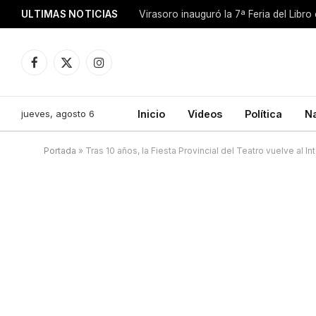
ULTIMAS NOTICIAS
Facebook
X
Instagram
(Twitter)
jueves, agosto 6
Inicio
Videos
Política
N
Portada
»
Tras 10 años, la Fiesta Provincial del Teatro vuelve al Int