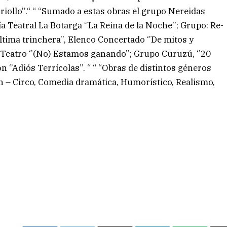
riollo’’.“ “ “Sumado a estas obras el grupo Nereidas
 Teatral La Botarga ‘’La Reina de la Noche’’; Grupo: Re-
última trinchera’’, Elenco Concertado ‘’De mitos y
eatro ‘’(No) Estamos ganando’’; Grupo Curuzú, ‘’20
‘’Adiós Terrícolas’’. “ “ “Obras de distintos géneros
own – Circo, Comedia dramática, Humorístico, Realismo,