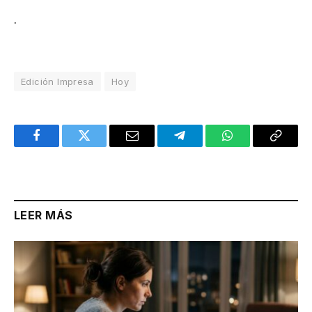
.
Edición Impresa
Hoy
Facebook
Twitter
Email
Telegram
WhatsApp
Copy
Link
LEER MÁS