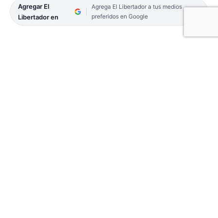
Agregar El
Agrega El Libertador a tus medios
preferidos en Google
Libertador en
Martín Rapetti se quedó con la corona de laureles
en la quinta fecha de la Fuerza Libre Internacional.
La competencia de la principal categoría del
automovilismo provincial se realizó en la ciudad
entrerriana de Concordía en la tarde del domingo.
Rapetti necesitó de un tiempo de 13’13″548 para
cumplir con las 12 vueltas estipuladas para la final
de la FLI.