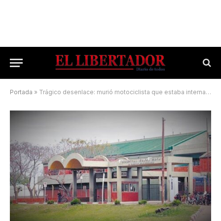
Portada
»
Trágico desenlace: murió motociclista que estaba internado tras un siniestro vial