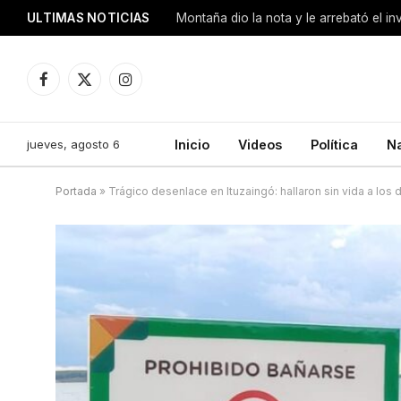
ULTIMAS NOTICIAS
Montaña dio la nota y le arrebató el i
Facebook
X
Instagram
(Twitter)
jueves, agosto 6
Inicio
Videos
Política
N
Portada
»
Trágico desenlace en Ituzaingó: hallaron sin vida a los 