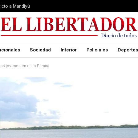
nvicto a Mandiyú
acionales
Sociedad
Interior
Policiales
Deportes
dos jóvenes en el río Paraná