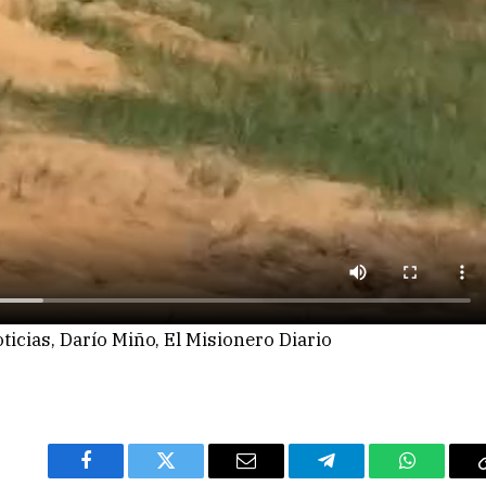
oticias, Darío Miño, El Misionero Diario
Facebook
Twitter
Email
Telegram
WhatsAp