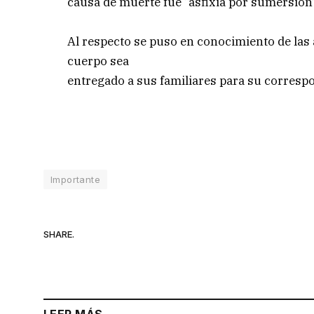
causa de muerte fue “asfixia por sumersión”
Al respecto se puso en conocimiento de las 
cuerpo sea
entregado a sus familiares para su corres
Importante
SHARE.