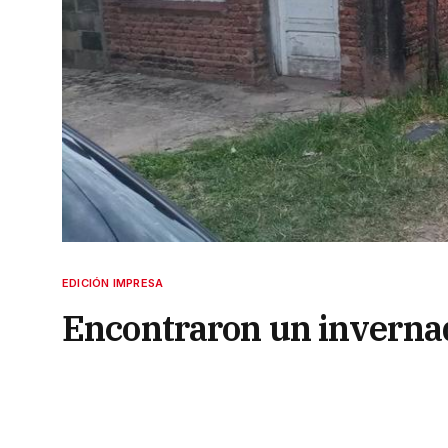
EDICIÓN IMPRESA
Encontraron un inverna
detuvieron a dos person
droga a cambio de elem