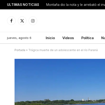
ULTIMAS NOTICIAS
Montaña dio la nota y le arrebató el i
Facebook
X
Instagram
(Twitter)
jueves, agosto 6
Inicio
Videos
Política
N
Portada
»
Trágica muerte de un adolescente en el río Paraná