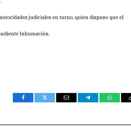
.
autoridades judiciales en turno, quien dispuso que el
pondiente Inhumación.
Facebook
Twitter
Email
Telegram
WhatsAp