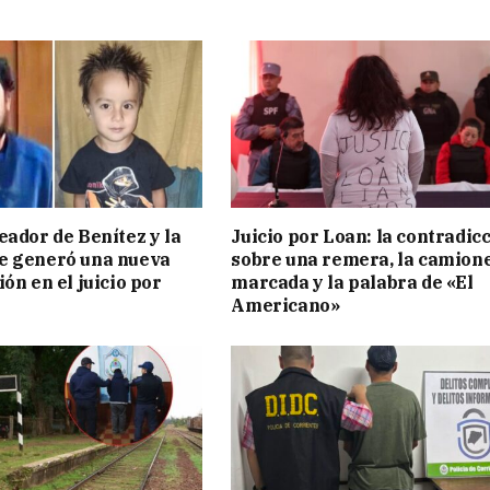
eador de Benítez y la
Juicio por Loan: la contradic
e generó una nueva
sobre una remera, la camion
ón en el juicio por
marcada y la palabra de «El
Americano»