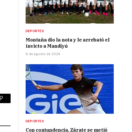
DEPORTES
Montaña dio la nota y le arrebató el
invicto a Mandiyú
6 de agosto de 2026
p
Copy
Link
DEPORTES
Con contundencia, Zárate se metió