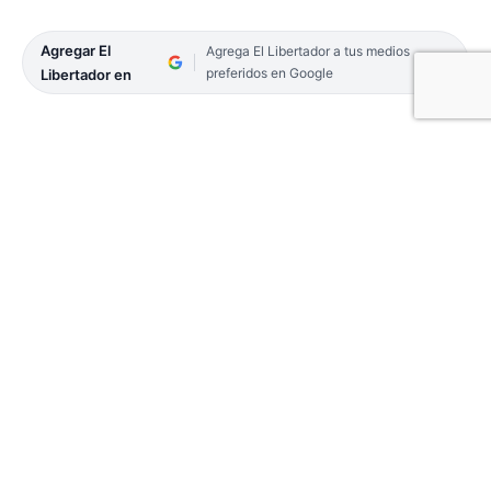
Agregar El
Agrega El Libertador a tus medios
preferidos en Google
Libertador en
Un joven de 29 años terminó con más de 75 por
ciento del cuerpo quemado y después varios días
de agonía, perdió la vida. La familia desconoce lo
que le sucedió y hasta el momento hay dos
personas detenidas, la pareja y la suegra de la
víctima.
El confuso hecho ocurrió el jueves 12, en una