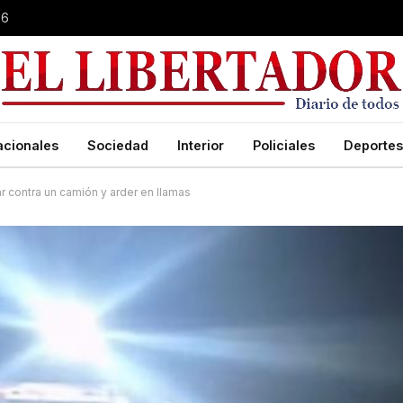
26
acionales
Sociedad
Interior
Policiales
Deportes
ar contra un camión y arder en llamas