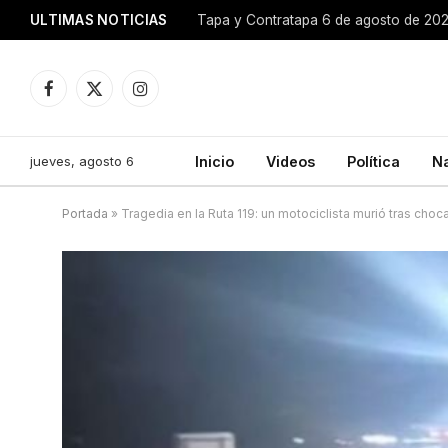
ULTIMAS NOTICIAS
Tapa y Contratapa 6 de agosto de 20
Facebook
X
Instagram
(Twitter)
jueves, agosto 6
Inicio
Videos
Política
N
Portada
»
Tragedia en la Ruta 119: un motociclista murió tras choc