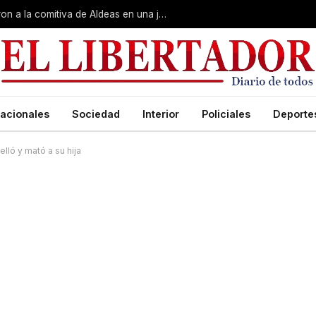
Gobierno, Unne y Arzobispado recibieron a la comitiva de Aldeas en una jornada de reuniones estratégicas
acionales
Sociedad
Interior
Policiales
Deporte
lló y mató a su hija