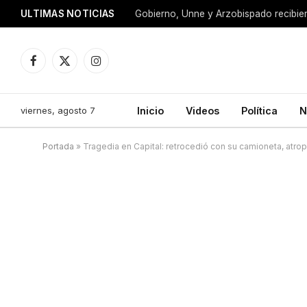
ULTIMAS NOTICIAS
Facebook
X
Instagram
(Twitter)
viernes, agosto 7
Inicio
Videos
Política
N
Portada
»
Tragedia en Capital: retrocedió con su camioneta, atrope