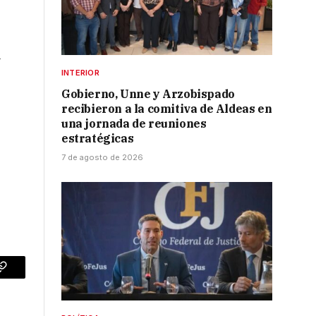
l
INTERIOR
Gobierno, Unne y Arzobispado
recibieron a la comitiva de Aldeas en
una jornada de reuniones
estratégicas
7 de agosto de 2026
p
Copy
Link