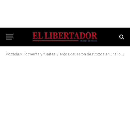
Portada
»
Tormenta y fuertes vientos causaron destrozos en una localidad correntina