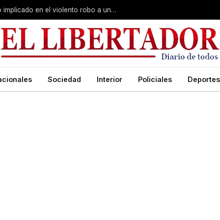
Curuzú Cuatiá: detuvieron a un séptimo implicado en el violento robo a una anciana
acionales
Sociedad
Interior
Policiales
Deportes