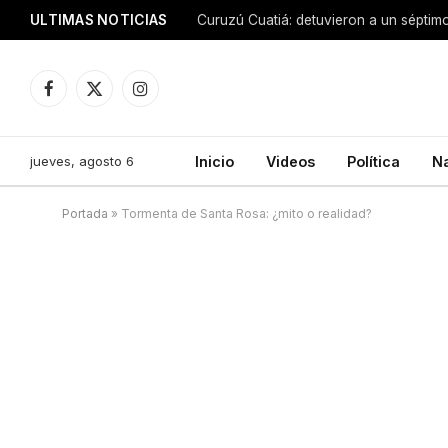
ULTIMAS NOTICIAS
Facebook
X
Instagram
(Twitter)
jueves, agosto 6
Inicio
Videos
Política
N
Portada
»
Tormenta de Santa Rosa: ¿mito o realidad?