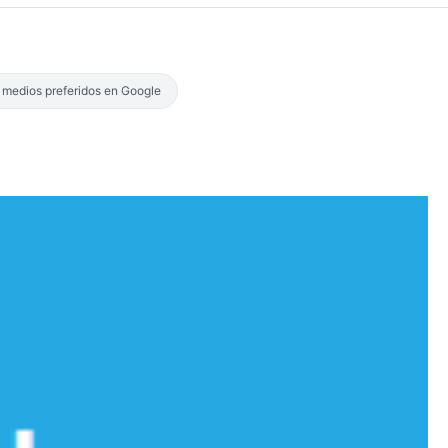
s medios preferidos en Google