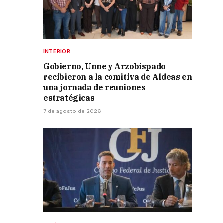
INTERIOR
Gobierno, Unne y Arzobispado
recibieron a la comitiva de Aldeas en
una jornada de reuniones
estratégicas
7 de agosto de 2026