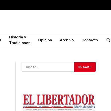
Historia y
s
Opinión
Archivo
Contacto
Tradiciones