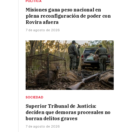
POLÍTICA
Misiones gana peso nacional en
plena reconfiguración de poder con
Rovira afuera
7 de agosto de 2026
SOCIEDAD
Superior Tribunal de Justicia:
deciden que demoras procesales no
borran delitos graves
7 de agosto de 2026