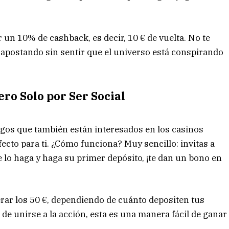
r un 10% de cashback, es decir, 10 € de vuelta. No te
 apostando sin sentir que el universo está conspirando
ero Solo por Ser Social
migos que también están interesados en los casinos
ecto para ti. ¿Cómo funciona? Muy sencillo: invitas a
e lo haga y haga su primer depósito, ¡te dan un bono en
ar los 50 €, dependiendo de cuánto depositen tus
de unirse a la acción, esta es una manera fácil de ganar