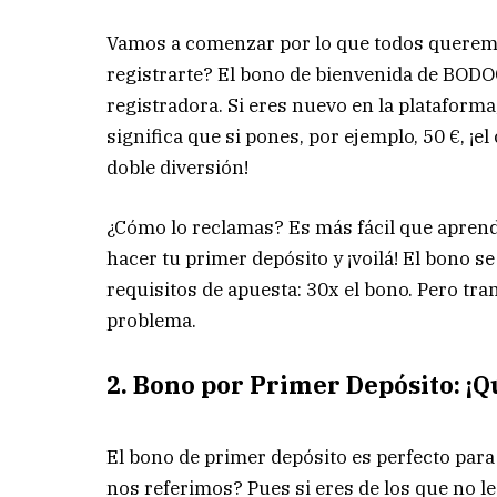
Vamos a comenzar por lo que todos queremo
registrarte? El bono de bienvenida de BODOG
registradora. Si eres nuevo en la plataform
significa que si pones, por ejemplo, 50 €, ¡el
doble diversión!
¿Cómo lo reclamas? Es más fácil que aprende
hacer tu primer depósito y ¡voilá! El bono 
requisitos de apuesta: 30x el bono. Pero tra
problema.
2. Bono por Primer Depósito: ¡Q
El bono de primer depósito es perfecto para
nos referimos? Pues si eres de los que no l