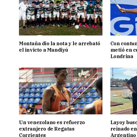
Montaña dio la nota y le arrebató
Con contun
el invicto a Mandiyú
metió en c
Londrina
Un venezolano es refuerzo
Layoy busc
extranjero de Regatas
reinado e
Corrientes
Argentino 