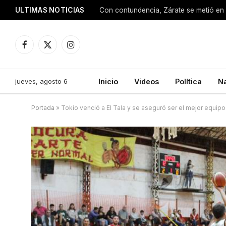
ULTIMAS NOTICIAS
Con contundencia, Zárate se metió en 
Facebook
X
Instagram
(Twitter)
jueves, agosto 6
Inicio
Videos
Política
N
Portada
»
Tokio venció a El Tala y se aseguró ser el mejor equip