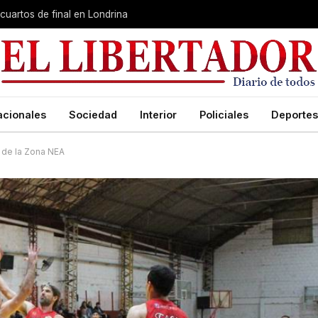
cuartos de final en Londrina
acionales
Sociedad
Interior
Policiales
Deportes
o de la Zona NEA