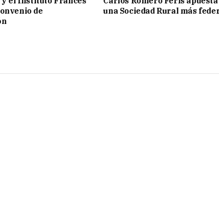
 y el Instituto Francés
Carlos Romero Feris apuesta
convenio de
una Sociedad Rural más fede
ón