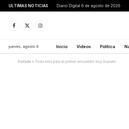
ULTIMAS NOTICIAS
Diario Digital 6 de agosto de 2026
Facebook
X
Instagram
(Twitter)
jueves, agosto 6
Inicio
Videos
Política
N
Portada
»
Todo listo para el primer encuentro Soy Guaraní