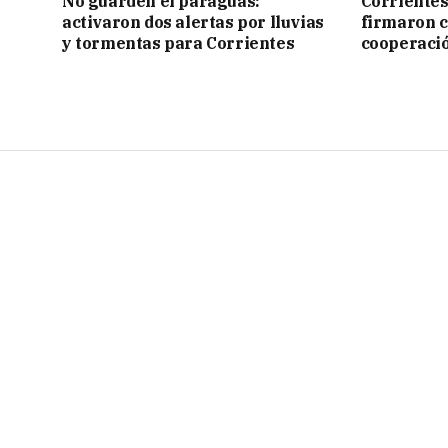
No guarden el paraguas:
Corrientes
activaron dos alertas por lluvias
firmaron 
y tormentas para Corrientes
cooperaci