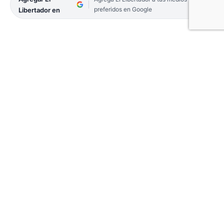
preferidos en Google
Libertador en
El rápido despliegue de los efectivos de la
Comisaría Primera permitió interceptar a dos
sujetos en la madrugada de este domingo,
momentos después de haber dañado un auto en
pleno centro. En otro procedimiento, cuatro
sujetos fueron sorprendidos robando en un
comercio. Uno de ellos huyó abandonando una
caja de vinos.