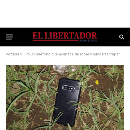
Portada
»
Tiró un teléfono que acababa de robar y huyó tras treparse a un techo