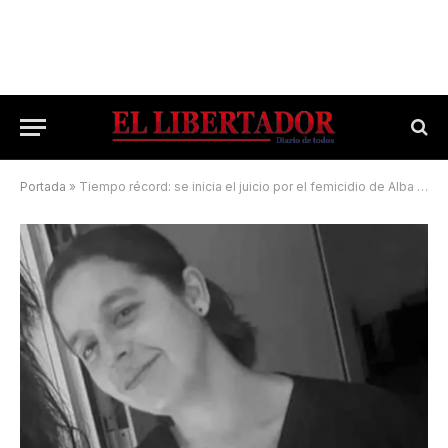
Portada
»
Tiempo récord: se inicia el juicio por el femicidio de Alba Ricotti en Corrientes