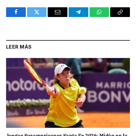
Facebook
Twitter
Email
Telegram
WhatsApp
Copy
Link
LEER MÁS
Juegos Suramericanos Santa Fe 2026: Midón en la