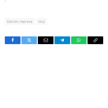
.
Edición Impresa
Hoy
Facebook
Twitter
Email
Telegram
WhatsApp
Copy
Link