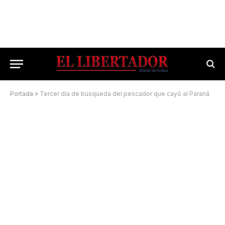
Portada
»
Tercer día de búsqueda del pescador que cayó al Paraná