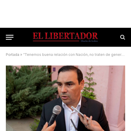
Portada
»
“Tenemos buena relación con Nación, no traten de generar polémica”