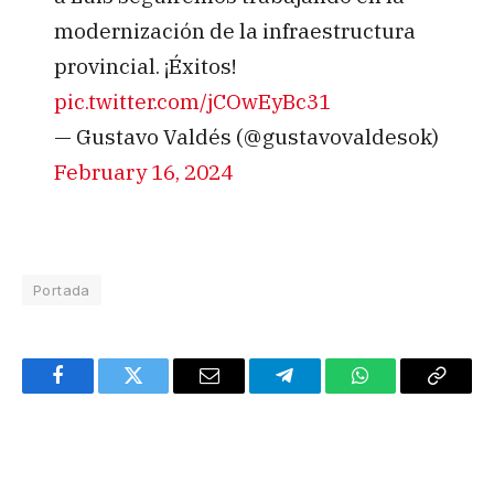
modernización de la infraestructura
provincial. ¡Éxitos!
pic.twitter.com/jCOwEyBc31
— Gustavo Valdés (@gustavovaldesok)
February 16, 2024
Portada
Facebook
Twitter
Email
Telegram
WhatsApp
Copy
Link