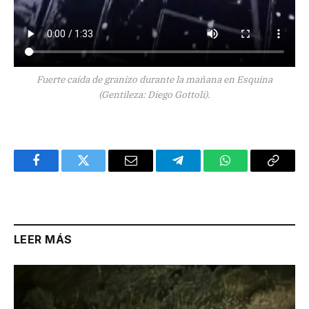
Fuerte caída de granizo durante la mañana en Esquina
(Gentileza: Diego Gottoli).
Facebook
Twitter
Email
Telegram
WhatsApp
Copy
Link
LEER MÁS