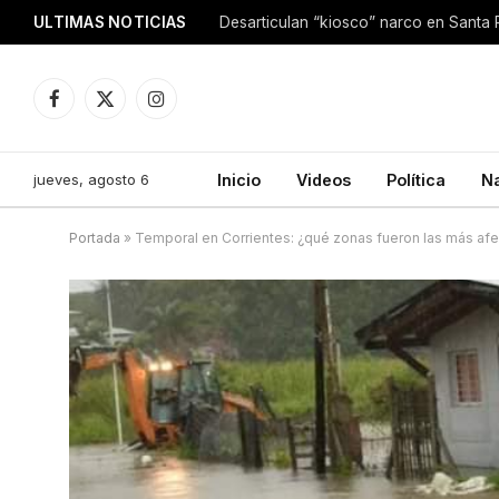
ULTIMAS NOTICIAS
Facebook
X
Instagram
(Twitter)
jueves, agosto 6
Inicio
Videos
Política
N
Portada
»
Temporal en Corrientes: ¿qué zonas fueron las más af