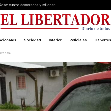
Desarticulan “kiosco” narco en Santa Rosa: cuatro demorados y millonario secuestro de tecnología
acionales
Sociedad
Interior
Policiales
Deportes
ectadas?