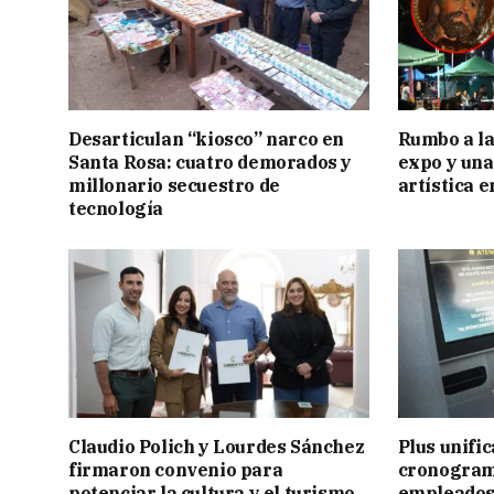
Desarticulan “kiosco” narco en
Rumbo a la 
Santa Rosa: cuatro demorados y
expo y una
millonario secuestro de
artística 
tecnología
Claudio Polich y Lourdes Sánchez
Plus unific
firmaron convenio para
cronogram
potenciar la cultura y el turismo
empleados