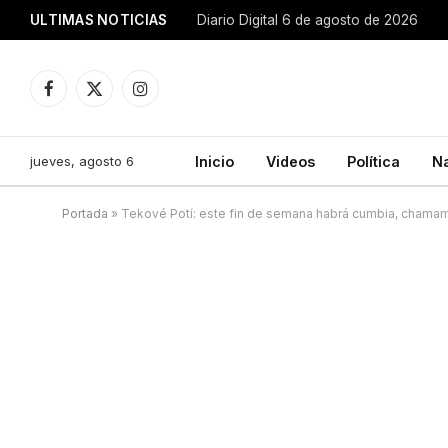
ULTIMAS NOTICIAS
Diario Digital 6 de agosto de 2026
Facebook
X
Instagram
(Twitter)
jueves, agosto 6
Inicio
Videos
Política
N
Portada
»
Tekové Potí: este fin de semana habrá cumbia, chamam