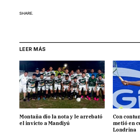
SHARE.
LEER MÁS
Montaña dio la nota y le arrebató
Con contun
el invicto a Mandiyú
metió en c
Londrina