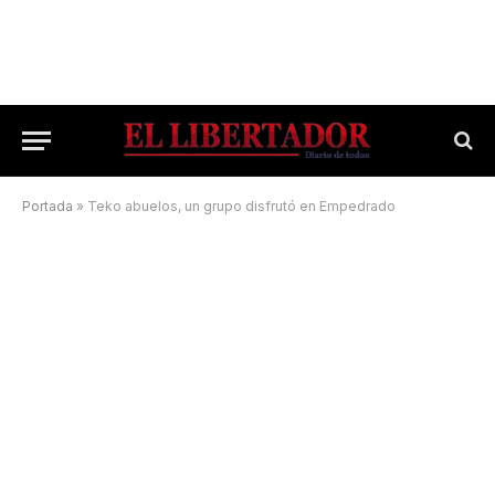
Portada
»
Teko abuelos, un grupo disfrutó en Empedrado