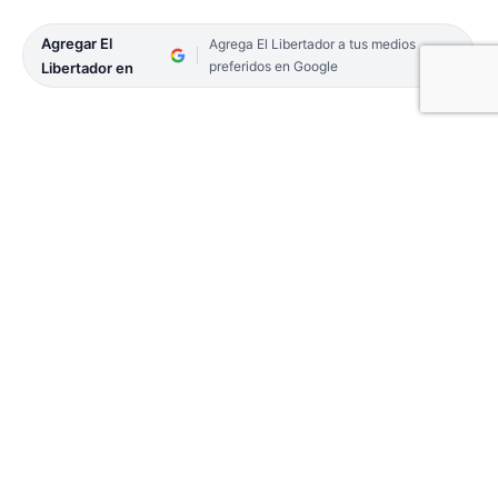
Agregar El
Agrega El Libertador a tus medios
preferidos en Google
Libertador en
En el club Náutico y Pesca Goya, se presentó hace
unos días la tercera edición del concurso La Previa
del Mundial de Pesca, que se realizará en aguas del
río Paraná el sábado 20 y domingo 21, con la
modalidad embarcada con devolución y nocturna,
evento de lo más esperado por los amantes de este
deporte tras más de un año de pandemia que lo