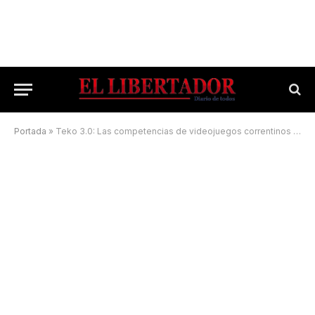
Portada
»
Teko 3.0: Las competencias de videojuegos correntinos empiezan su tercera etapa