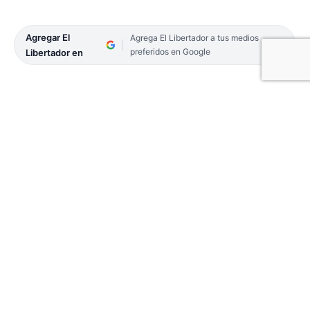
Agregar El
Agrega El Libertador a tus medios
preferidos en Google
Libertador en
Una comitiva de la Confederación Argentina de la
Mediana Empresa (CAME), encabezada por su
presidente, Alfredo González, y el director de
Economías Regionales de la entidad, Eduardo
Rodríguez, mantuvo hoy una reunión con el
secretario de Bioeconomía de la Nación, Fernando
Vilella.