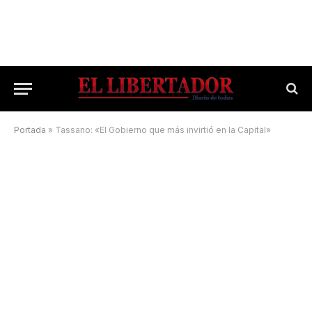
Portada
»
Tassano: «El Gobierno que más invirtió en la Capital»