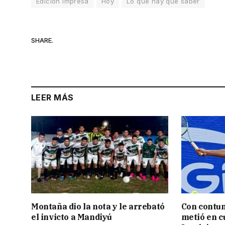
Edición Impresa
Hoy
Lo que hay que saber
SHARE.
LEER MÁS
Montaña dio la nota y le arrebató
Con contun
el invicto a Mandiyú
metió en c