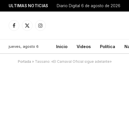
ULTIMAS NOTICIAS
Diario Digital 6 de agosto de 2026
Facebook
X
Instagram
(Twitter)
jueves, agosto 6
Inicio
Videos
Política
N
Portada
»
Tassano: «El Carnaval Oficial sigue adelante»