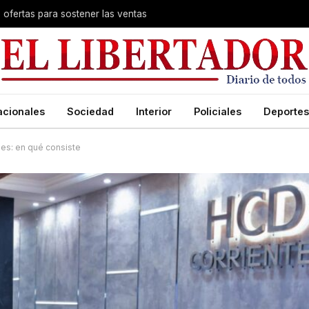
s ofertas para sostener las ventas
acionales
Sociedad
Interior
Policiales
Deportes
es: en qué consiste