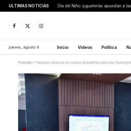
ULTIMAS NOTICIAS
Día del Niño: jugueterías apuestan a la
Facebook
X
Instagram
(Twitter)
jueves, agosto 6
Inicio
Videos
Política
N
Portada
»
Tassano anunció un nuevo escalafón para los municipal