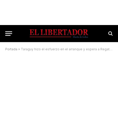
Portada
»
Taraguy hizo el esfuerzo en el arranque y espera a Regatas en semifinales